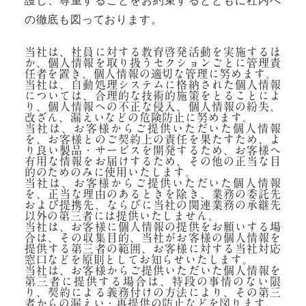
護し、尊重することをお約束するとともに社内へ
の徹底も図っております。
当社は、社員に対する教育啓発活動を実施するほ
か、個人情報を取り扱うセクションごとに管理責
任者を置き、個人情報の適切な管理に努めます。
当社は、自動処理システムに格納された個人情報
については、合理的な技術的施策をとることによ
り、個人情報への不正な侵入、個人情報の紛失、
改ざん、漏えいなどの危険防止に努めます。
当社は、お客様からご提供いただいた個人情報
を、お客様とのご契約上の責任を果たすため、よ
り良い製品・サービスを開発するため、お客様へ
有用な情報をお届けするため、その他の正当な目
的のためのみに使用いたします。
当社は、お客様からご提供いただいた個人情報
を、正当な理由のあるときを除き、業務の委託先
および提携先、ならびに当社の関連業務の承継先
以外の第三者には提供いたしません。
当社は、お客様に個人情報の提供をお願いする場
合は、その収集目的、当社がお客様の個人情報を
提供する第三者の範囲、お客様に対する当社対応
窓口などを原則としてお知らせいたします。
当社は、お客様からご提供いただいた個人情報を
第三者に提供する場合は、特段の事情のない限
り、契約による義務付けの方法により、その第三
者からの漏えい・再提供の防止などを図ります。