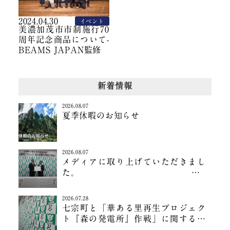
2024.04.30
イベント
美濃加茂市市制施行70
周年記念商品について-
BEAMS JAPAN監修
新着情報
2026.08.07
夏季休暇のお知らせ
2026.08.07
メディアに取り上げていただきまし
～「華ある里再生プロジェクト『森
の発電所』作戦」～
2026.07.28
七宗町と「華ある里再生プロジェク
ト『森の発電所』作戦」に関する協
定を締結